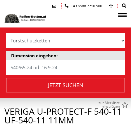
Zum Inhalt springen (Alt+0)
Zum Hauptmenü springen (Alt+1)
+43 6588 7710 500
Dimension eingeben:
JETZT SUCHEN
zur Merkliste
hinzufügen
VERIGA U-PROTECT-F 540-11
UF-540-11 11MM