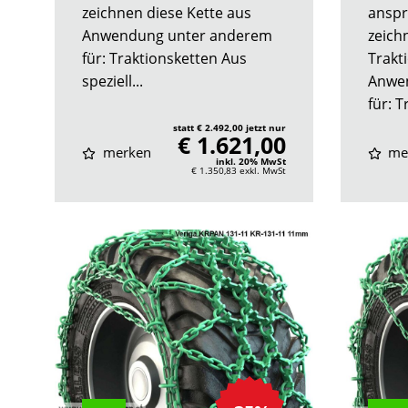
zeichnen diese Kette aus
anspr
Anwendung unter anderem
zeich
für: Traktionsketten Aus
Trakt
speziell...
Anwe
für: T
statt € 2.492,00 jetzt nur
€ 1.621,00
merken
me
inkl. 20% MwSt
€ 1.350,83
exkl. MwSt