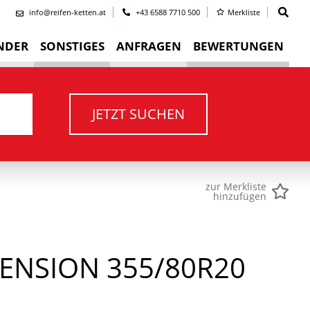
info@reifen-ketten.at
+43 6588 7710 500
Merkliste
NDER
SONSTIGES
ANFRAGEN
BEWERTUNGEN
JETZT SUCHEN
zur Merkliste
hinzufügen
MENSION 355/80R20