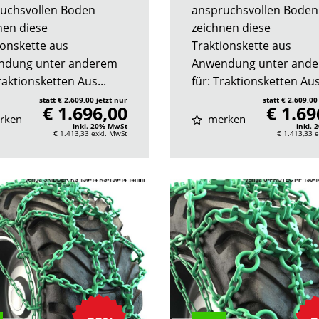
uchsvollen Boden
anspruchsvollen Boden
nen diese
zeichnen diese
ionskette aus
Traktionskette aus
ndung unter anderem
Anwendung unter and
raktionsketten Aus...
für: Traktionsketten Aus.
statt € 2.609,00 jetzt nur
statt € 2.609,00
€ 1.696,00
€ 1.69
rken
merken
inkl. 20% MwSt
inkl.
€ 1.413,33
exkl. MwSt
€ 1.413,33
e