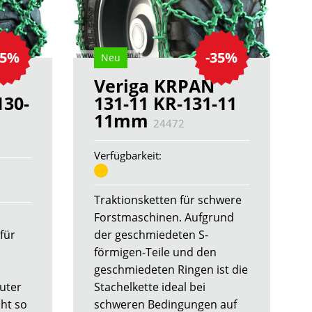
35%
-35%
Neu
Veriga KRPAN
130-
131-11 KR-131-11
11mm
24472
Verfügbarkeit:
Traktionsketten für schwere
Forstmaschinen. Aufgrund
für
der geschmiedeten S-
förmigen-Teile und den
geschmiedeten Ringen ist die
guter
Stachelkette ideal bei
cht so
schweren Bedingungen auf