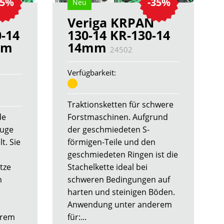
35%
-35%
Neu
Veriga KRPAN
-14
130-14 KR-130-14
mm
14mm
24502
Verfügbarkeit:
Traktionsketten für schwere
de
Forstmaschinen. Aufgrund
euge
der geschmiedeten S-
t. Sie
förmigen-Teile und den
geschmiedeten Ringen ist die
tze
Stachelkette ideal bei
n
schweren Bedingungen auf
harten und steinigen Böden.
Anwendung unter anderem
erem
für:...