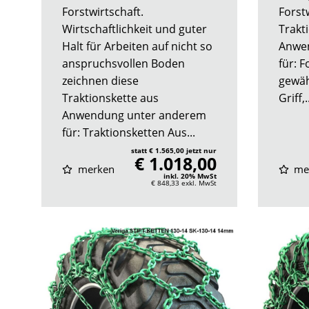
Forstwirtschaft.
Forstw
Wirtschaftlichkeit und guter
Trakt
Halt für Arbeiten auf nicht so
Anwe
anspruchsvollen Boden
für: F
zeichnen diese
gewäh
Traktionskette aus
Griff,..
Anwendung unter anderem
für: Traktionsketten Aus...
statt € 1.565,00 jetzt nur
€ 1.018,00
merken
me
inkl. 20% MwSt
€ 848,33
exkl. MwSt