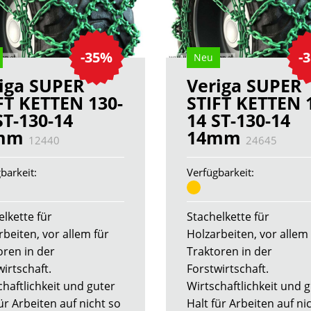
-35%
-
Neu
iga SUPER
Veriga SUPER
FT KETTEN 130-
STIFT KETTEN 
ST-130-14
14 ST-130-14
mm
14mm
12440
24645
barkeit:
Verfügbarkeit:
elkette für
Stachelkette für
rbeiten, vor allem für
Holzarbeiten, vor allem 
oren in der
Traktoren in der
irtschaft.
Forstwirtschaft.
chaftlichkeit und guter
Wirtschaftlichkeit und 
ür Arbeiten auf nicht so
Halt für Arbeiten auf ni