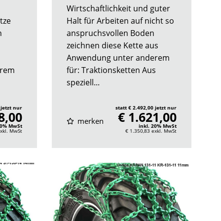
Wirtschaftlichkeit und guter
tze
Halt für Arbeiten auf nicht so
n
anspruchsvollen Boden
zeichnen diese Kette aus
Anwendung unter anderem
erem
für: Traktionsketten Aus
speziell...
 jetzt nur
statt € 2.492,00 jetzt nur
8,00
€ 1.621,00
merken
 20% MwSt
inkl. 20% MwSt
xkl. MwSt
€ 1.350,83
exkl. MwSt