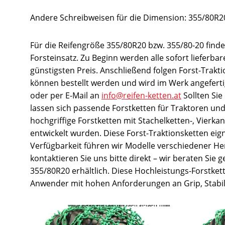
Andere Schreibweisen für die Dimension: 355/80R20
Für die Reifengröße 355/80R20 bzw. 355/80-20 finden
Forsteinsatz. Zu Beginn werden alle sofort lieferb
günstigsten Preis. Anschließend folgen Forst-Trakt
können bestellt werden und wird im Werk angefertigt
oder per E-Mail an
info@reifen-ketten.at
Sollten Sie
lassen sich passende Forstketten für Traktoren un
hochgriffige Forstketten mit Stachelketten-, Vierk
entwickelt wurden. Diese Forst-Traktionsketten eig
Verfügbarkeit führen wir Modelle verschiedener Hers
kontaktieren Sie uns bitte direkt – wir beraten Si
355/80R20 erhältlich. Diese Hochleistungs-Forstket
Anwender mit hohen Anforderungen an Grip, Stabili