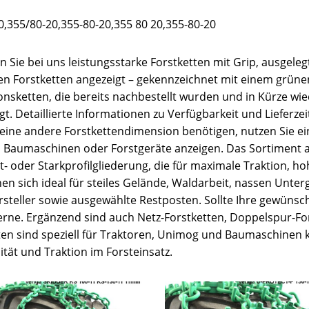
,355/80-20,355-80-20,355 80 20,355-80-20
 Sie bei uns leistungsstarke Forstketten mit Grip, ausgeleg
aren Forstketten angezeigt – gekennzeichnet mit einem grüne
ionsketten, die bereits nachbestellt wurden und in Kürze w
. Detaillierte Informationen zu Verfügbarkeit und Lieferzeit
 eine andere Forstkettendimension benötigen, nutzen Sie e
d Baumaschinen oder Forstgeräte anzeigen. Das Sortiment 
ant- oder Starkprofilgliederung, die für maximale Traktion
nen sich ideal für steiles Gelände, Waldarbeit, nassen Unte
teller sowie ausgewählte Restposten. Sollte Ihre gewünschte
e gerne. Ergänzend sind auch Netz-Forstketten, Doppelspur-F
ten sind speziell für Traktoren, Unimog und Baumaschinen k
tät und Traktion im Forsteinsatz.