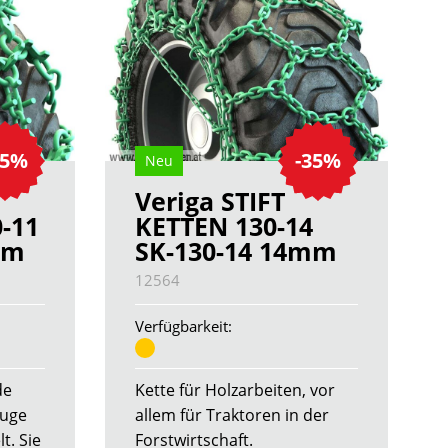
35%
-35%
Neu
Veriga STIFT
-11
KETTEN 130-14
mm
SK-130-14 14mm
12564
Verfügbarkeit:
de
Kette für Holzarbeiten, vor
euge
allem für Traktoren in der
t. Sie
Forstwirtschaft.