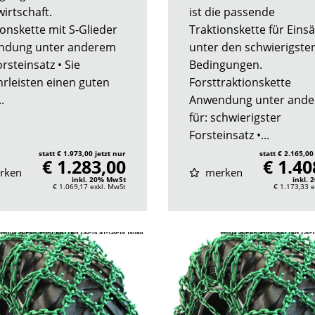
irtschaft.
ist die passende
ionskette mit S-Glieder
Traktionskette für Einsä
ndung unter anderem
unter den schwierigste
orsteinsatz • Sie
Bedingungen.
rleisten einen guten
Forsttraktionskette
.
Anwendung unter and
für: schwierigster
Forsteinsatz •...
statt € 1.973,00 jetzt nur
statt € 2.165,00
€ 1.283,00
€ 1.40
rken
merken
inkl. 20% MwSt
inkl.
€ 1.069,17
exkl. MwSt
€ 1.173,33
e