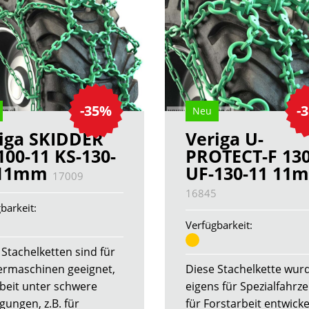
-35%
-
Neu
iga SKIDDER
Veriga U-
100-11 KS-130-
PROTECT-F 130
 11mm
UF-130-11 11
17009
16845
barkeit:
Verfügbarkeit:
 Stachelketten sind für
rmaschinen geeignet,
Diese Stachelkette wur
rbeit unter schwere
eigens für Spezialfahrz
gungen, z.B. für
für Forstarbeit entwickel