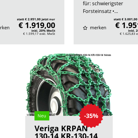
für: schwierigster
Forsteinsatz •...
statt € 2.951,00 jetzt nur
statt € 3.001,00
€ 1.919,00
€ 1.95
rken
merken
inkl. 20% MwSt
inkl.
€ 1.599,17
exkl. MwSt
€ 1.625,83
e
-35%
Neu
Veriga KRPAN
130-14 KR-130-14