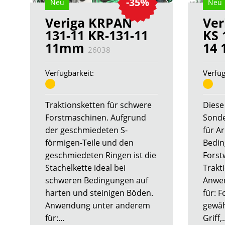
-35%
Neu
Neu
Veriga KRPAN
Ver
131-11 KR-131-11
KS 
11mm
14
26038
Verfügbarkeit:
Verfüg
Traktionsketten für schwere
Diese
Forstmaschinen. Aufgrund
Sonde
der geschmiedeten S-
für A
förmigen-Teile und den
Bedin
geschmiedeten Ringen ist die
Forstw
Stachelkette ideal bei
Trakt
schweren Bedingungen auf
Anwe
harten und steinigen Böden.
für: F
Anwendung unter anderem
gewäh
für:...
Griff,..