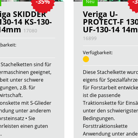
-35%
-
Neu
iga SKIDDER
Veriga U-
130-14 KS-130-
PROTECT-F 130
 14mm
UF-130-14 14
17080
16899
barkeit:
Verfügbarkeit:
 Stachelketten sind für
rmaschinen geeignet,
Diese Stachelkette wur
rbeit unter schwere
eigens für Spezialfahrz
gungen, z.B. für
für Forstarbeit entwickel
irtschaft.
ist die passende
ionskette mit S-Glieder
Traktionskette für Einsä
ndung unter anderem
unter den schwierigste
orsteinsatz • Sie
Bedingungen.
rleisten einen guten
Forsttraktionskette
.
Anwendung unter and