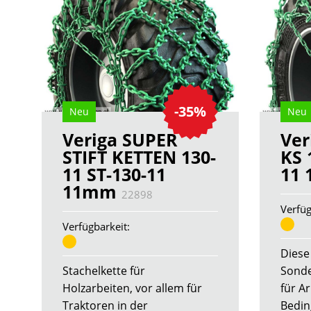
-35%
Neu
Neu
Veriga SUPER
Ver
STIFT KETTEN 130-
KS 
11 ST-130-11
11
11mm
22898
Verfüg
Verfügbarkeit:
Diese
Stachelkette für
Sonde
Holzarbeiten, vor allem für
für A
Traktoren in der
Bedin