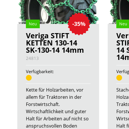
-35%
Neu
Neu
Veriga STIFT
Ver
KETTEN 130-14
STI
SK-130-14 14mm
14 
14
24813
Verfügbarkeit:
Verfüg
Kette für Holzarbeiten, vor
Stach
allem für Traktoren in der
Holza
Forstwirtschaft.
Trakt
Wirtschaftlichkeit und guter
Forstw
Halt für Arbeiten auf nicht so
Wirts
anspruchsvollen Boden
Halt f