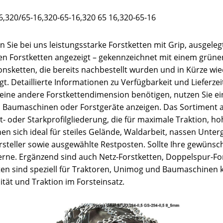
,320/65-16,320-65-16,320 65 16,320-65-16
 Sie bei uns leistungsstarke Forstketten mit Grip, ausgeleg
aren Forstketten angezeigt – gekennzeichnet mit einem grüne
ionsketten, die bereits nachbestellt wurden und in Kürze w
. Detaillierte Informationen zu Verfügbarkeit und Lieferzeit
 eine andere Forstkettendimension benötigen, nutzen Sie e
d Baumaschinen oder Forstgeräte anzeigen. Das Sortiment 
ant- oder Starkprofilgliederung, die für maximale Traktion
nen sich ideal für steiles Gelände, Waldarbeit, nassen Unte
teller sowie ausgewählte Restposten. Sollte Ihre gewünschte
e gerne. Ergänzend sind auch Netz-Forstketten, Doppelspur-F
ten sind speziell für Traktoren, Unimog und Baumaschinen k
tät und Traktion im Forsteinsatz.