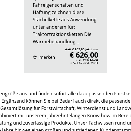
Fahreigenschaften und
Haftung zeichnen diese
Stachelkette aus Anwendung
unter anderem für:
Traktortraktionsketten Die
Wärmebehandlung...
statt € 962,00 jetzt nur
€ 626,00
merken
inkl. 20% MwSt
€ 521,67
exkl. MwSt
fengröße aus und finden sofort alle dazu passenden Forstke
n. Ergänzend können Sie bei Bedarf auch direkt die passenden
te Gesamtlösung für Forstwirtschaft, Winterdienst und Land
ombiniert mit unserem jahrzehntelangen Know-how im Berei
eratung und zuverlässige Produkte. Unser Fachwissen rund 
ele Jahre hinweg einen großen und zufriedenen Kundenstam