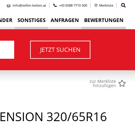
info@reifen-ketten.at
+43 6588 7710 500
Merkliste
NDER
SONSTIGES
ANFRAGEN
BEWERTUNGEN
JETZT SUCHEN
zur Merkliste
hinzufügen
MENSION 320/65R16