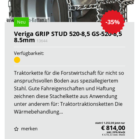
-35%
Neu
Veriga GRIP STUD 520-8,5 GS-520-8,5
8.5mm
13644
Verfügbarkeit:
Traktorkette für die Forstwirtschaft für nicht so
anspruchsvollen Boden aus speziallegiertem
Stahl. Gute Fahreigenschaften und Haftung
zeichnen diese Stachelkette aus Anwendung
unter anderem für: Traktortraktionsketten Die
Wärmebehandlung...
statt € 1.252,00 jetzt nur
€ 814,00
merken
inkl. 20% MwSt
€ 678,33
exkl. MwSt