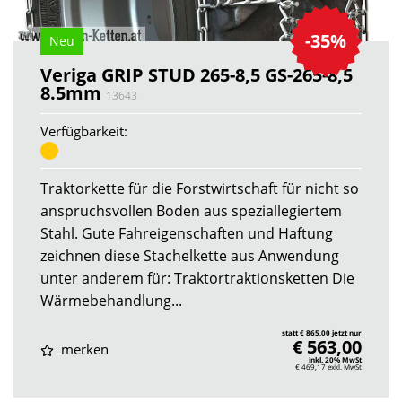
-35%
Neu
Veriga GRIP STUD 265-8,5 GS-265-8,5
8.5mm
13643
Verfügbarkeit:
Traktorkette für die Forstwirtschaft für nicht so
anspruchsvollen Boden aus speziallegiertem
Stahl. Gute Fahreigenschaften und Haftung
zeichnen diese Stachelkette aus Anwendung
unter anderem für: Traktortraktionsketten Die
Wärmebehandlung...
statt € 865,00 jetzt nur
€ 563,00
merken
inkl. 20% MwSt
€ 469,17
exkl. MwSt