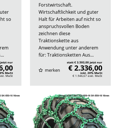
Forstwirtschaft.
guter
Wirtschaftlichkeit und guter
cht so
Halt für Arbeiten auf nicht so
anspruchsvollen Boden
zeichnen diese
Traktionskette aus
erem
Anwendung unter anderem
..
für: Traktionsketten Aus...
 jetzt nur
statt € 3.593,00 jetzt nur
6,00
€ 2.336,00
merken
 20% MwSt
inkl. 20% MwSt
xkl. MwSt
€ 1.946,67
exkl. MwSt