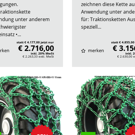
gungen.
zeichnen diese Kette au
traktionskette
Anwendung unter and
ndung unter anderem
für: Traktionsketten Au
chwierigster
speziell...
insatz •...
statt € 4.177,00 jetzt nur
statt € 4.855,00
€ 2.716,00
€ 3.15
rken
merken
inkl. 20% MwSt
inkl.
€ 2.263,33
exkl. MwSt
€ 2.630,00
e