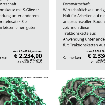
irtschaft.
Forstwirtschaft.
ionskette mit S-Glieder
Wirtschaftlichkeit und 
ndung unter anderem
Halt für Arbeiten auf ni
orsteinsatz • Sie
anspruchsvollen Boden
rleisten einen guten
zeichnen diese
.
Traktionskette aus
Anwendung unter and
für: Traktionsketten Aus.
statt € 3.437,00 jetzt nur
statt € 3.593,00
€ 2.234,00
€ 2.33
rken
merken
inkl. 20% MwSt
inkl.
€ 1.861,67
exkl. MwSt
€ 1.946,67
e