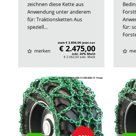
zeichnen diese Kette aus
Bedin
Anwendung unter anderem
Forst
für: Traktionsketten Aus
Anwe
speziell...
für: s
Forste
statt € 3.806,00 jetzt nur
€ 2.475,00
merken
me
inkl. 20% MwSt
€ 2.062,50
exkl. MwSt