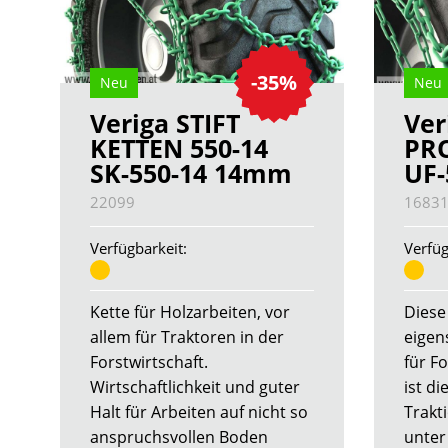
-35%
Neu
Neu
Veriga STIFT
Ver
KETTEN 550-14
PRO
SK-550-14 14mm
UF-
22099
1683
Verfügbarkeit:
Verfüg
Kette für Holzarbeiten, vor
Diese
allem für Traktoren in der
eigen
Forstwirtschaft.
für Fo
Wirtschaftlichkeit und guter
ist d
Halt für Arbeiten auf nicht so
Trakt
anspruchsvollen Boden
unter