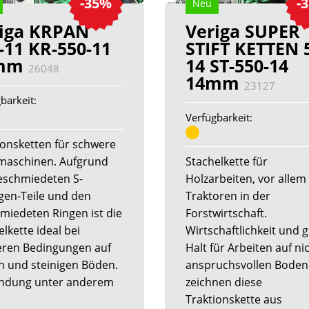
-35%
-
Neu
iga KRPAN
Veriga SUPER
-11 KR-550-11
STIFT KETTEN 
mm
14 ST-550-14
26048
14mm
23127
barkeit:
Verfügbarkeit:
ionsketten für schwere
maschinen. Aufgrund
Stachelkette für
eschmiedeten S-
Holzarbeiten, vor allem 
gen-Teile und den
Traktoren in der
miedeten Ringen ist die
Forstwirtschaft.
lkette ideal bei
Wirtschaftlichkeit und 
ren Bedingungen auf
Halt für Arbeiten auf ni
n und steinigen Böden.
anspruchsvollen Boden
ndung unter anderem
zeichnen diese
Traktionskette aus