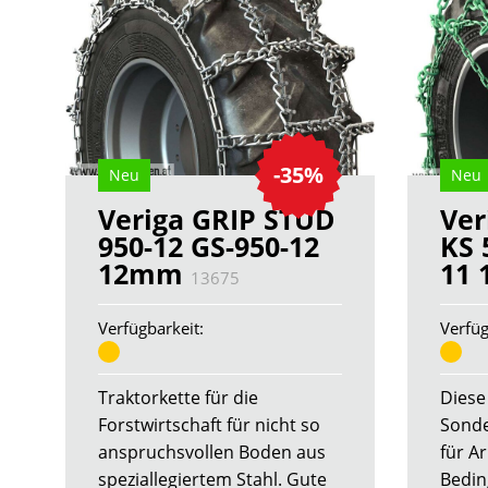
-35%
Neu
Neu
Veriga GRIP STUD
Ver
950-12 GS-950-12
KS 
12mm
11
13675
Verfügbarkeit:
Verfüg
Traktorkette für die
Diese
Forstwirtschaft für nicht so
Sonde
anspruchsvollen Boden aus
für A
speziallegiertem Stahl. Gute
Bedin