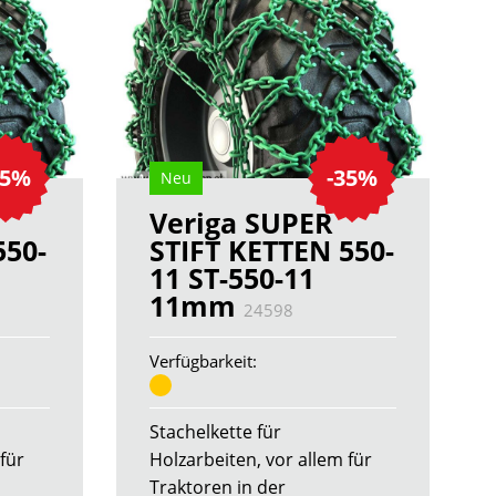
35%
-35%
Neu
Veriga SUPER
550-
STIFT KETTEN 550-
11 ST-550-11
11mm
24598
Verfügbarkeit:
Stachelkette für
für
Holzarbeiten, vor allem für
Traktoren in der