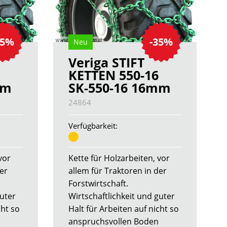
35%
-35%
Neu
Veriga STIFT
KETTEN 550-16
mm
SK-550-16 16mm
24864
Verfügbarkeit:
vor
Kette für Holzarbeiten, vor
der
allem für Traktoren in der
Forstwirtschaft.
guter
Wirtschaftlichkeit und guter
cht so
Halt für Arbeiten auf nicht so
anspruchsvollen Boden