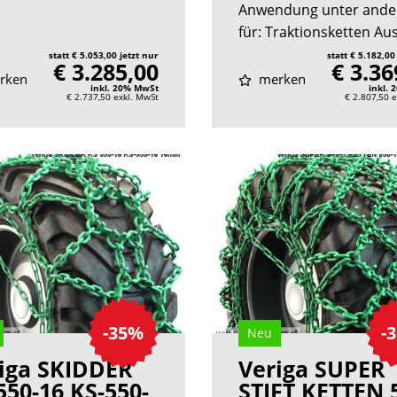
Anwendung unter and
für: Traktionsketten Aus.
statt € 5.053,00 jetzt nur
statt € 5.182,00
€ 3.285,00
€ 3.36
rken
merken
inkl. 20% MwSt
inkl.
€ 2.737,50
exkl. MwSt
€ 2.807,50
e
-35%
-
Neu
iga SKIDDER
Veriga SUPER
550-16 KS-550-
STIFT KETTEN 