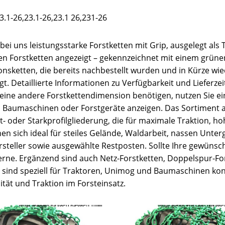
.1-26,23.1-26,23.1 26,231-26
 bei uns leistungsstarke Forstketten mit Grip, ausgelegt als
aren Forstketten angezeigt – gekennzeichnet mit einem grüne
ionsketten, die bereits nachbestellt wurden und in Kürze w
. Detaillierte Informationen zu Verfügbarkeit und Lieferzeit
 eine andere Forstkettendimension benötigen, nutzen Sie e
d Baumaschinen oder Forstgeräte anzeigen. Das Sortiment 
ant- oder Starkprofilgliederung, die für maximale Traktion
nen sich ideal für steiles Gelände, Waldarbeit, nassen Unte
teller sowie ausgewählte Restposten. Sollte Ihre gewünschte
e gerne. Ergänzend sind auch Netz-Forstketten, Doppelspur-F
n sind speziell für Traktoren, Unimog und Baumaschinen konz
tät und Traktion im Forsteinsatz.