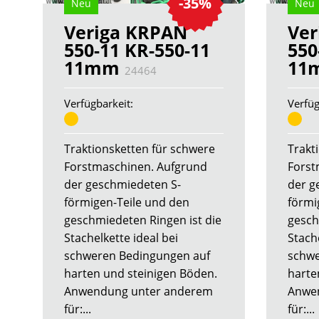
-35%
Neu
Neu
Veriga KRPAN
Ver
550-11 KR-550-11
550
11mm
11
24464
Verfügbarkeit:
Verfüg
Traktionsketten für schwere
Trakt
Forstmaschinen. Aufgrund
Forst
der geschmiedeten S-
der g
förmigen-Teile und den
förmi
geschmiedeten Ringen ist die
gesch
Stachelkette ideal bei
Stache
schweren Bedingungen auf
schwe
harten und steinigen Böden.
harte
Anwendung unter anderem
Anwe
für:...
für:...