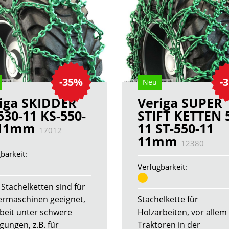
-35%
-
Neu
iga SKIDDER
Veriga SUPER
530-11 KS-550-
STIFT KETTEN 
 11mm
11 ST-550-11
17012
11mm
12380
barkeit:
Verfügbarkeit:
 Stachelketten sind für
rmaschinen geeignet,
Stachelkette für
rbeit unter schwere
Holzarbeiten, vor allem 
gungen, z.B. für
Traktoren in der