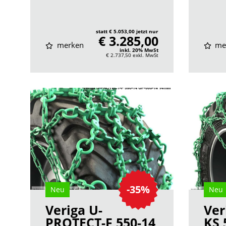
statt € 5.053,00 jetzt nur
€ 3.285,00
merken
me
inkl. 20% MwSt
€ 2.737,50
exkl. MwSt
-35%
Neu
Neu
Veriga U-
Ver
PROTECT-F 550-14
KS 