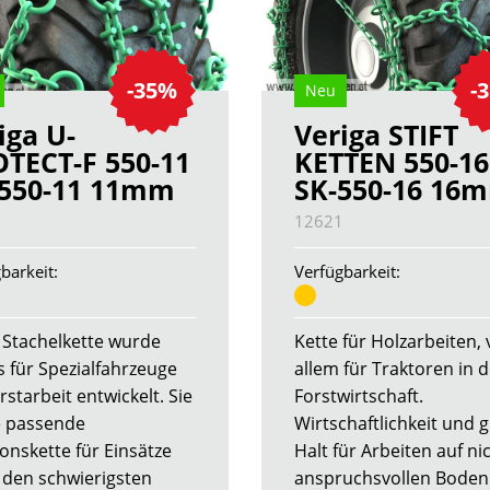
-35%
-
Neu
iga U-
Veriga STIFT
TECT-F 550-11
KETTEN 550-16
550-11 11mm
SK-550-16 16
1
12621
barkeit:
Verfügbarkeit:
 Stachelkette wurde
Kette für Holzarbeiten, 
s für Spezialfahrzeuge
allem für Traktoren in 
rstarbeit entwickelt. Sie
Forstwirtschaft.
ie passende
Wirtschaftlichkeit und 
ionskette für Einsätze
Halt für Arbeiten auf ni
 den schwierigsten
anspruchsvollen Boden