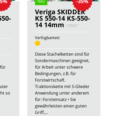
35%
-35%
Neu
Veriga SKIDDER
550-
KS 550-14 KS-550-
14 14mm
17057
Verfügbarkeit:
Diese Stachelketten sind für
Sondermaschinen geeignet,
für
für Arbeit unter schwere
Bedingungen, z.B. für
Forstwirtschaft.
guter
Traktionskette mit S-Glieder
cht so
Anwendung unter anderem
für: Forsteinsatz • Sie
gewährleisten einen guten
Griff,...