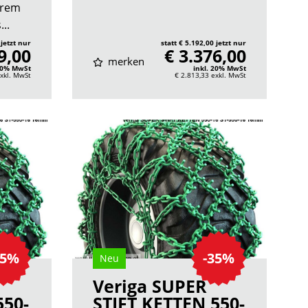
erem
..
 jetzt nur
statt € 5.192,00 jetzt nur
9,00
€ 3.376,00
merken
 20% MwSt
inkl. 20% MwSt
xkl. MwSt
€ 2.813,33
exkl. MwSt
35%
-35%
Neu
Veriga SUPER
550-
STIFT KETTEN 550-