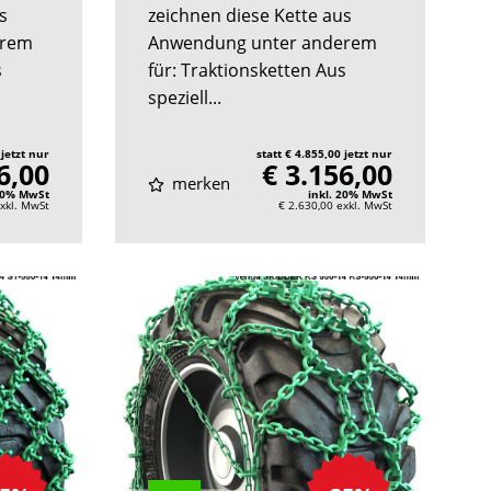
s
zeichnen diese Kette aus
erem
Anwendung unter anderem
s
für: Traktionsketten Aus
speziell...
 jetzt nur
statt € 4.855,00 jetzt nur
6,00
€ 3.156,00
merken
 20% MwSt
inkl. 20% MwSt
xkl. MwSt
€ 2.630,00
exkl. MwSt