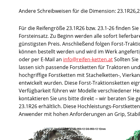
Andere Schreibweisen für die Dimension: 23.1R26,23
Für die Reifengröße 23.1R26 bzw. 23.1-26 finden Sie
Forsteinsatz. Zu Beginn werden alle sofort lieferb
günstigsten Preis. Anschließend folgen Forst-Trakt
können bestellt werden und wird im Werk angefertigt
oder per E-Mail an
info@reifen-ketten.at
Sollten Sie
lassen sich passende Forstketten für Traktoren un
hochgriffige Forstketten mit Stachelketten-, Vierk
entwickelt wurden. Diese Forst-Traktionsketten eig
Verfügbarkeit führen wir Modelle verschiedener Hers
kontaktieren Sie uns bitte direkt – wir beraten Si
23.1R26 erhältlich. Diese Hochleistungs-Forstkette
Anwender mit hohen Anforderungen an Grip, Stabili