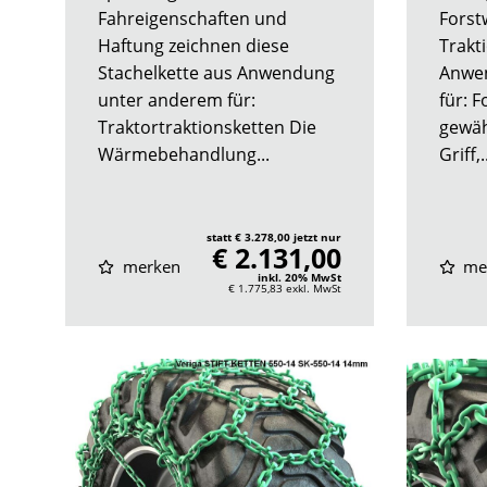
Fahreigenschaften und
Forstw
Haftung zeichnen diese
Trakt
Stachelkette aus Anwendung
Anwe
unter anderem für:
für: F
Traktortraktionsketten Die
gewäh
Wärmebehandlung...
Griff,..
statt € 3.278,00 jetzt nur
€ 2.131,00
merken
me
inkl. 20% MwSt
€ 1.775,83
exkl. MwSt