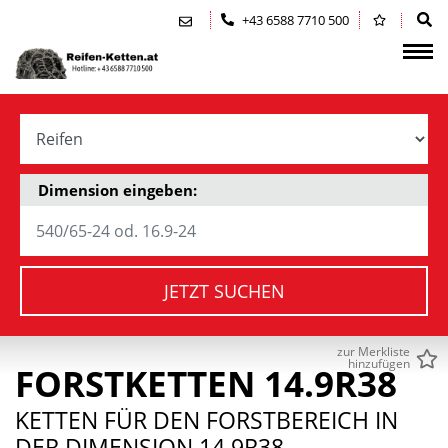
Zum Inhalt springen (Alt+0)
Zum Hauptmenü springen (Alt+1)
+43 6588 7710 500
Dimension eingeben:
JETZT SUCHEN
zur Merkliste
hinzufügen
FORSTKETTEN 14.9R38
KETTEN FÜR DEN FORSTBEREICH IN
DER DIMENSION 14.9R38