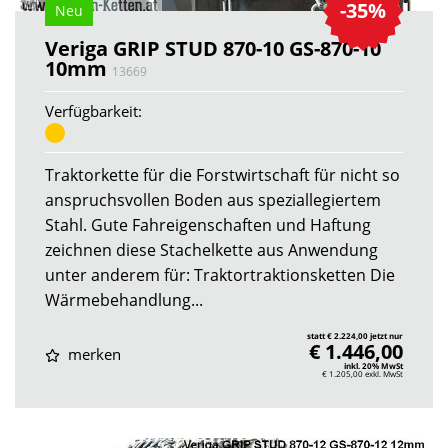
-35%
Neu
Veriga GRIP STUD 870-10 GS-870-10
10mm
13669
Verfügbarkeit:
Traktorkette für die Forstwirtschaft für nicht so
anspruchsvollen Boden aus speziallegiertem
Stahl. Gute Fahreigenschaften und Haftung
zeichnen diese Stachelkette aus Anwendung
unter anderem für: Traktortraktionsketten Die
Wärmebehandlung...
statt € 2.224,00 jetzt nur
€ 1.446,00
merken
inkl. 20% MwSt
€ 1.205,00
exkl. MwSt