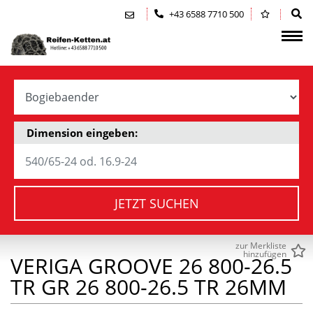
Zum Inhalt springen (Alt+0)
Zum Hauptmenü springen (Alt+1)
+43 6588 7710 500
Dimension eingeben:
JETZT SUCHEN
zur Merkliste
hinzufügen
VERIGA GROOVE 26 800-26.5
TR GR 26 800-26.5 TR 26MM